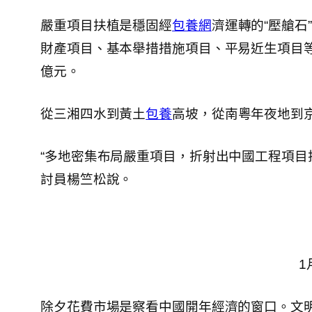
嚴重項目扶植是穩固經
包養網
濟運轉的“壓艙石
財產項目、基本舉措措施項目、平易近生項目等
億元。
從三湘四水到黃土
包養
高坡，從南粵年夜地到
“多地密集布局嚴重項目，折射出中國工程項目
討員楊竺松說。
1
除夕花費市場是察看中國開年經濟的窗口。文明和