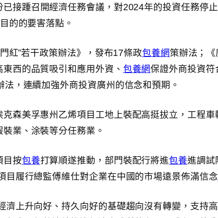
已接踵召開經濟任務會議，對2024年的投資任務停
的目的的要害落點。
開門紅”若干政策辦法》，發布17條政
包養網
策辦法；《
高東西的品質吸引和應用外資、
包養網
保證外商投資符
辦法，連續加強外商投資廣州的信念和預期。
埃克森美孚惠州乙烯項目工地上裝配高挺拔立，工程車
假裝業、涂裝等分任務業。
項目按
包養
打算順遂推動，部門裝配行將進
包養
進調試
司項目履行總監傅維仕對企業在中國的市場遠景佈滿信念
但經濟上升向好、持久向好的基礎趨向沒有轉變，支持