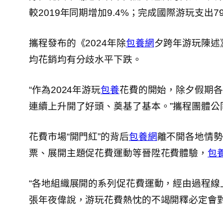
較2019年同期增加9.4%；完成國際游玩支出79
攜程發布的《2024年除
包養網
夕跨年游玩陳述
均花銷均有分歧水平下跌。
“作為2024年游玩
包養
花費的開始，除夕假期各
連續上升開了好頭、奠基了基本。”攜程團體公
花費市場“開門紅”的背后
包養網
離不開各地情勢
票、展開主題促花費運動等晉陞花費體驗，
包
“各地組織展開的系列促花費運動，經由過程
張年夜偉說，游玩花費熱忱的不竭開釋必定會