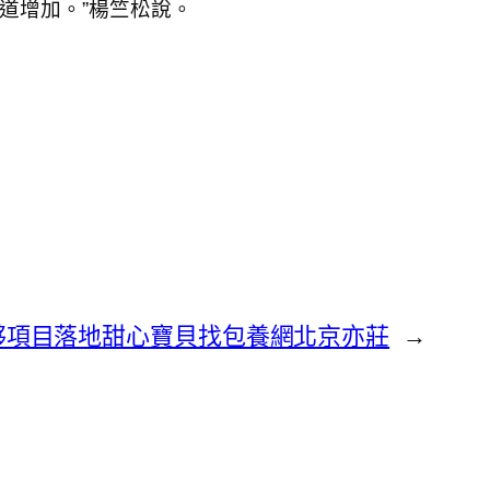
道增加。”楊竺松說。
夥項目落地甜心寶貝找包養網北京亦莊
→