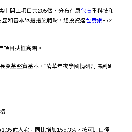
次集中開工項目共205個，分布在嚴
包養
重科技和
財產和基本舉措措施範疇，總投資達
包養網
872
年項目扶植高潮。
長奠基堅實基本。”清華年夜學國情研討院副研
 攝
35億人次，同比增加155.3%，按可比口徑