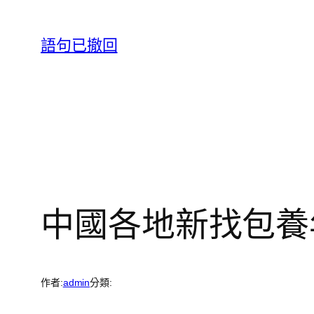
跳
至
語句已撤回
主
要
內
容
中國各地新找包養
作者:
admin
分類: