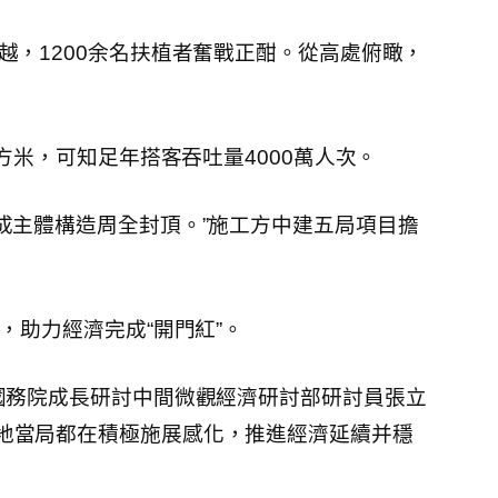
，1200余名扶植者奮戰正酣。從高處俯瞰，
方米，可知足年搭客吞吐量4000萬人次。
成主體構造周全封頂。”施工方中建五局項目擔
，助力經濟完成“開門紅”。
國務院成長研討中間微觀經濟研討部研討員張立
地當局都在積極施展感化，推進經濟延續并穩