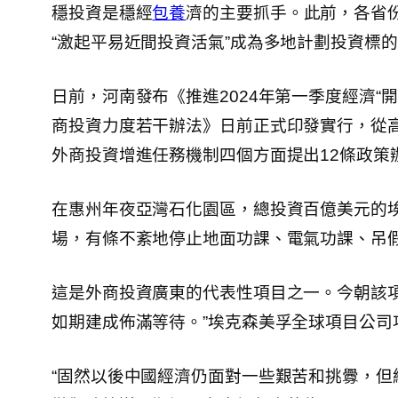
穩投資是穩經
包養
濟的主要抓手。此前，各省份
“激起平易近間投資活氣”成為多地計劃投資標
日前，河南發布《推進2024年第一季度經濟“
商投資力度若干辦法》日前正式印發實行，從
外商投資增進任務機制四個方面提出12條政策
在惠州年夜亞灣石化園區，總投資百億美元的
場，有條不紊地停止地面功課、電氣功課、吊
這是外商投資廣東的代表性項目之一。今朝該
如期建成佈滿等待。”埃克森美孚全球項目公
“固然以後中國經濟仍面對一些艱苦和挑釁，