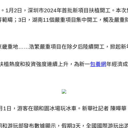
”。1月2日，深圳市2024年首批新項目扶植開工。本
範疇；3日，湖南11個嚴重項目集中開工，觸及嚴重
京畿重地……浩繁嚴重項目在除夕后陸續開工，掀起新
扶植熱度和投資強度連續上升，為新一
包養網
年經濟成
月1日，游客在頤和園冰場玩冰車。新華社記者 陳曄華
游玩部發布數據顯示，假期3天，全國國際游玩出游1.