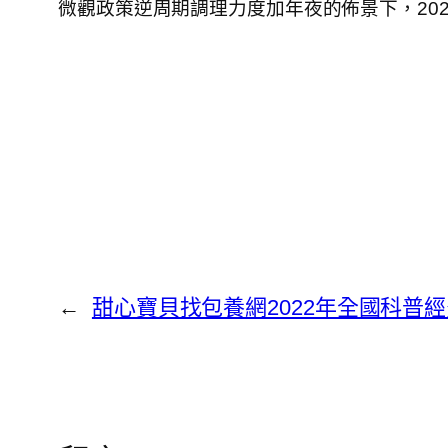
微觀政策逆周期調理力度加年夜的佈景下，20
←
甜心寶貝找包養網​2022年全國科普經