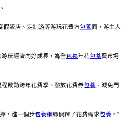
%。
端度假飯店、定制游等游玩花費方
包養
面，游主人
動游玩經濟向好成長，為全
包養
年花
包養
費市場
過程啟動跨年花費季、發放花費券
包養
、減免門
選擇，進一個步
包養網
驟開釋了花費需求
包養
。”