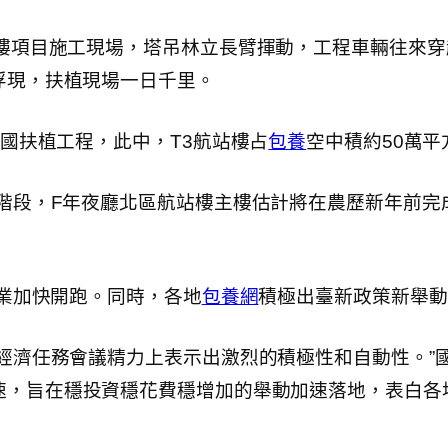
樓項目施工現場，塔吊林立長臂揮動，工程車輛往來穿越
浮現，扶植現場一日千里。
強國扶植工程，此中，T3航站樓占
包養
空中積約50萬平
階段，F年夜廳北區航站樓主樓估計將在農歷新年前完
各業加快開跑。同時，各地
包養網
積極出臺新政策新舉動
經濟任務會議精力上表示出激烈的積極性和自動性。”
速，旨在穩投資穩花費穩增加的舉動加速落地，表白各