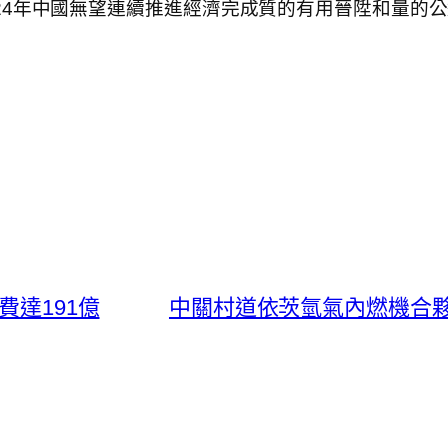
24年中國無望連續推進經濟完成質的有用晉陞和量的公
費達191億
中關村道依茨氫氣內燃機合