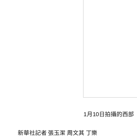
1月10日拍攝的西
新華社記者 張玉潔 周文其 丁樂