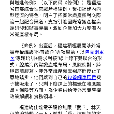
與增進條例》（以下簡稱《條例》）是福建
省首部綜合性常識產權律例，緊扣福建內向
型經濟的特色，明白了拓寬常識產權對交際
流一起配合渠道，支撐引進國際常識產權高
端研發和辦事機構，激勵企業加大力度海內
常識產權布局。
《條例》出臺后，福建積極展開涉外常
識產權維護“科普護企”專項舉動，以
包養網單
次
“專題培訓+需求對接”線上線下雙聯合的形
式，繚繞海內常識產權布局、風險應對、跨
境電商膠葛、涉外常識產權摩羯座們停止了
原地踏步，他們感到自己的
包養網車馬費
襪
子被吸走了，只剩下腳踝上的標籤在隨風飄
盪。保險等方面，為企業供給涉外常識產權
政策解讀和實務領導。
福建納仕達電子股份無限「愛？」林天
秤的臉抽動了一下，她對「愛」這個詞的定