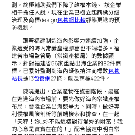
劃，終極輔助我們下降了維權本錢。”該企業
相干擔任人說，現在企業已樹立起商標分級
治理及商標design
包養網比較
靜態更迭的預
防機制。
跟著福建制造海內影響力連續加強，企
業遭受的海內常識產權膠葛也不竭增多。福
建省市場監管局（常識產權局）的數據顯
示，針對福建省56家重點出海企業的82件商
標，已累計監測到海內疑似搶注商標數
包養
站長
據13
包養網
27條，觸及商標422件。
陳曉提出，企業產物在謀劃階段、最遲
在進進海內市場前，要先做好海內常識產權
布局，晉陞企業出海競爭力。同時，做好專
利侵權風險剖析等前端檢索和排查，在一起
「天秤！妳…妳不能這樣對待愛妳的財富！我
的心意是實實在在的！」配合協定中明白常