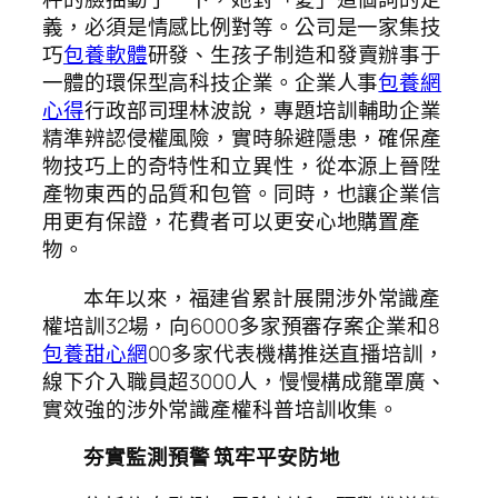
義，必須是情感比例對等。公司是一家集技
巧
包養軟體
研發、生孩子制造和發賣辦事于
一體的環保型高科技企業。企業人事
包養網
心得
行政部司理林波說，專題培訓輔助企業
精準辨認侵權風險，實時躲避隱患，確保產
物技巧上的奇特性和立異性，從本源上晉陞
產物東西的品質和包管。同時，也讓企業信
用更有保證，花費者可以更安心地購置產
物。
本年以來，福建省累計展開涉外常識產
權培訓32場，向6000多家預審存案企業和8
包養甜心網
00多家代表機構推送直播培訓，
線下介入職員超3000人，慢慢構成籠罩廣、
實效強的涉外常識產權科普培訓收集。
夯實監測預警 筑牢平安防地