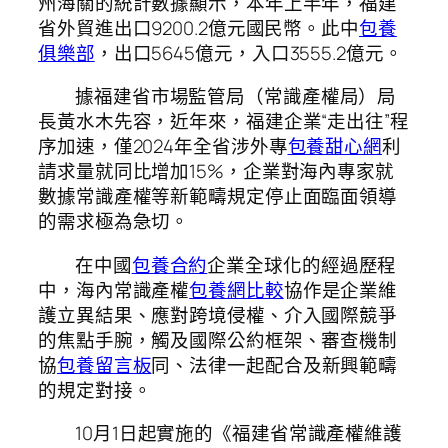
州海關的統計數據顯示，本年上半年，福建
省外貿進出口9200.2億元國民幣。此中
包養
俱樂部
，出口5645億元，入口3555.2億元。
據福建省市場監管局（常識產權局）局
長黃水木先容，近年來，福建企業“走出往”程
序加速，僅2024年全省涉外專
包養甜心網
利
請求量就同比增加15%，企業對海內專家就
數據常識產權等新範疇規定停止面臨面領導
的需求極為急切。
在中國
包養合約
企業全球化的經過歷程
中，海內常識產權
包養網比較
協作是企業維
護立異結果、應對跨境侵權、介入國際競爭
的焦點手腕，觸及國際公約框架、審查機制
協
包養留言板
同、法律一起配合及新興範疇
的規定對接。
10月1日起實施的《福建省常識產權維護