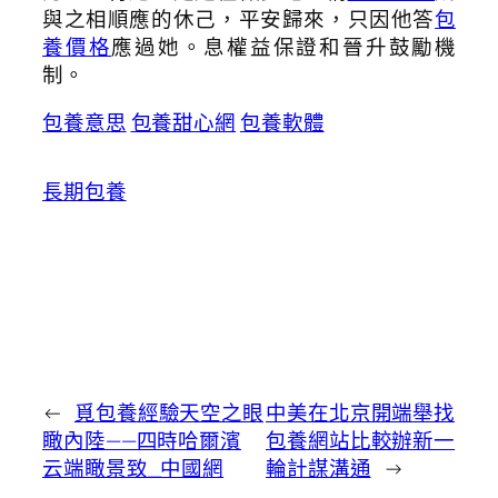
與之相順應的休己，平安歸來，只因他答
包
養價格
應過她。息權益保證和晉升鼓勵機
制。
包養意思
包養甜心網
包養軟體
長期包養
←
覓包養經驗天空之眼
中美在北京開端舉找
瞰內陸——四時哈爾濱
包養網站比較辦新一
云端瞰景致_中國網
輪計謀溝通
→