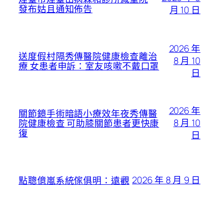
發布姑且通知佈告
月 10 日
2026 年
送度假村隔秀傳醫院健康檢查離治
8 月 10
療 女患者申訴：室友咳嗽不戴口罩
日
2026 年
關節鏡手術暗語小療效年夜秀傳醫
8 月 10
院健康檢查 可助膝關節患者更快康
復
日
2026 年 8 月 9 日
點聰億嵐系統傢俱明：遠觀