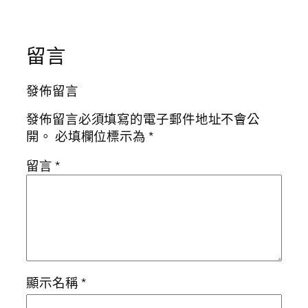
留言
發佈留言
發佈留言必須填寫的電子郵件地址不會公
開。
必填欄位標示為
*
留言
*
顯示名稱
*