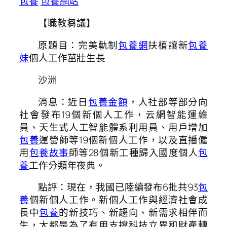
包養
包養網站
【職教芻議】
原題目：完美軌制
包養網
扶植讓新
包養
妹
個人工作茁壯生長
沙洲
消息：近日
包養金額
，人社部等部分向
社會發布19個新個人工作，云網智能運維
員、天生式人工智能體系利用員、用戶增加
包養
運營師等19個新個人工作，以及直播僱
用
包養故事
師等28個新工種歸入國度個人
包
養
工作分類年夜典。
點評：現在，我國已陸續發布6批共93
包
養
個新個人工作。新個人工作與經濟社會成
長中
包養
的新技巧、新趨向、新需求相伴而
生，大都是為了有用支撐科技立異和財產轉