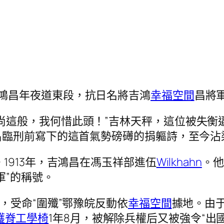
鴻昌年夜道東段，抗日名將吉鴻
幸福空間
昌將
尚這般，我何惜此頭！”吉林天秤，這位被失衡
昌臨刑前寫下的這首氣勢磅礡的捐軀詩，至今沾
。1913年，吉鴻昌在馮玉祥部進伍
Wilkhahn
。他
軍”的稱號。
編，受命“圍殲”鄂豫皖反動依
幸福空間
據地。由于
護脊工學椅
1年8月，被解除兵權后又被強令“出