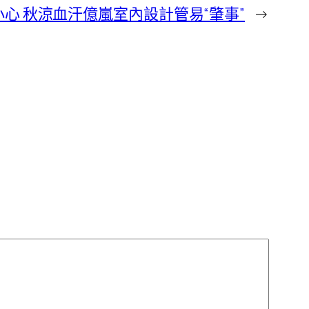
小心 秋涼血汗億嵐室內設計管易“肇事”
→