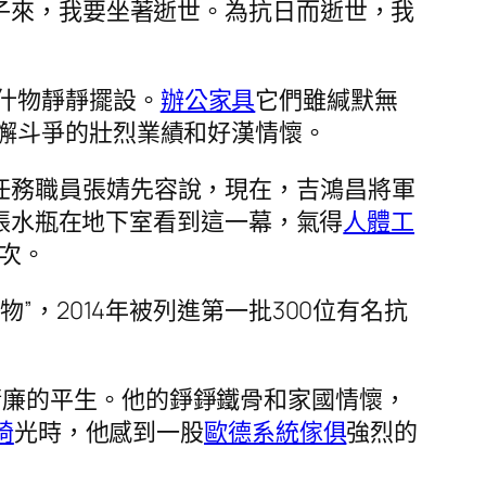
子來，我要坐著逝世。為抗日而逝世，我
什物靜靜擺設。
辦公家具
它們雖緘默無
懈斗爭的壯烈業績和好漢情懷。
任務職員張婧先容說，現在，吉鴻昌將軍
張水瓶在地下室看到這一幕，氣得
人體工
次。
”，2014年被列進第一批300位有名抗
清廉的平生。他的錚錚鐵骨和家國情懷，
椅
光時，他感到一股
歐德系統傢俱
強烈的