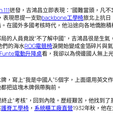
 111
迸發，吉鴻昌立即表現：“國難當頭，凡不
，表現愿提一支勁
backbone工學椅
旅北上抗日
船。在國外多國考核時代，他沿途向各地僑胞積
局的人員竟說“不了解中國”，吉鴻昌很是生氣
他們的海水
ROG電競椅
淚開始變成金箔碎片與氣泡
Funte電動升降桌
看，我卻以為傍邊國人無上光彩
牌，寫上“我是中國人”5個字，上面還用英文
他都把這塊木牌佩帶胸前。
決然終止“考核”，回到內陸。歷經艱苦，他找到
核
護脊工學椅
，
系統櫃工廠直營
1932年秋，他