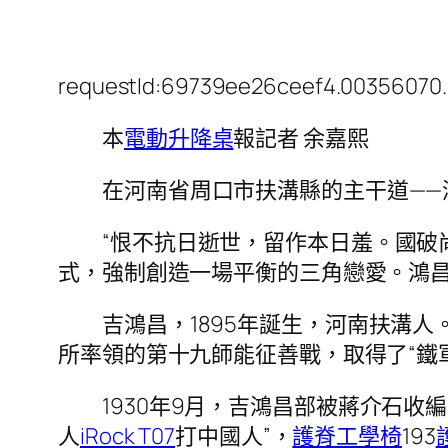
requestId:69739ee26ceef4.00356070.
本
電動升降桌
報記者 余嘉熙
在河南省周口市扶溝縣的主干道——
“恨不抗日逝世，留作本日羞。國破
式，強制創造一場平衡的三角戀愛。鴻
吉鴻昌，1895年誕生，河南扶溝人
所率領的第十九師能征善戰，取得了“鐵
1930年9月，吉鴻昌部被蔣介石收
人
iRock T07
打中國人”，
護脊工學椅
193