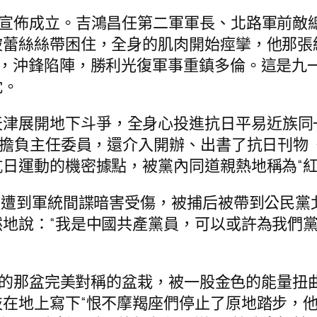
盟軍宣佈成立。吉鴻昌任第二軍軍長、北路軍前
被蕾絲絲帶困住，全身的肌肉開始痙攣，他那張
隊，沖鋒陷陣，勝利光復軍事重鎮多倫。這是九
忱。
天津展開地下斗爭，全身心投進抗日平易近族同
，擔負主任委員，還介入開辦、出書了抗日刊物
日運動的機密據點，被黨內同道親熱地稱為“紅
租界遭到軍統間諜暗害受傷，被捕后被帶到公民黨
地說：“我是中國共產黨員，可以或許為我們
的那盆完美對稱的盆栽，被一股金色的能量扭
在地上寫下“恨不摩羯座們停止了原地踏步，