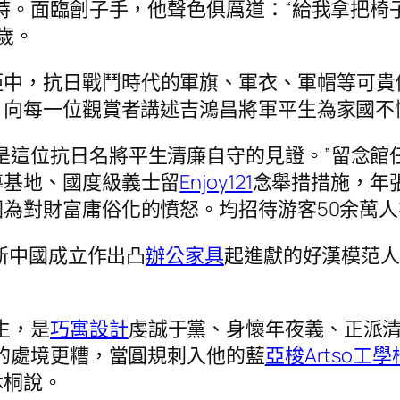
詩。面臨劊子手，他聲色俱厲道：“給我拿把椅
歲。
柜中，抗日戰鬥時代的軍旗、軍衣、軍帽等可貴
，向每一位觀賞者講述吉鴻昌將軍平生為家國不
是這位抗日名將平生清廉自守的見證。”留念館
導基地、國度級義士留
Enjoy121
念舉措措施，年
為對財富庸俗化的憤怒。均招待游客50余萬人
為新中國成立作出凸
辦公家具
起進獻的好漢模范人物
生，是
巧寓設計
虔誠于黨、身懷年夜義、正派
的處境更糟，當圓規刺入他的藍
亞梭Artso工學
沐桐說。