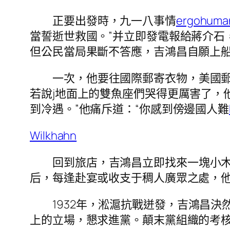
正要出發時，九一八事情
ergohuman
當誓逝世救國。”并立即發電報給蔣介石
但公民當局果斷不答應，吉鴻昌自願上
一次，他要往國際郵寄衣物，美國郵
若說j地面上的雙魚座們哭得更厲害了，
到冷遇。”他痛斥道：“你感到傍邊國人難
Wilkhahn
回到旅店，吉鴻昌立即找來一塊小木
后，每逢赴宴或收支于稠人廣眾之處，
1932年，淞滬抗戰迸發，吉鴻昌
上的立場，懇求進黨。顛末黨組織的考