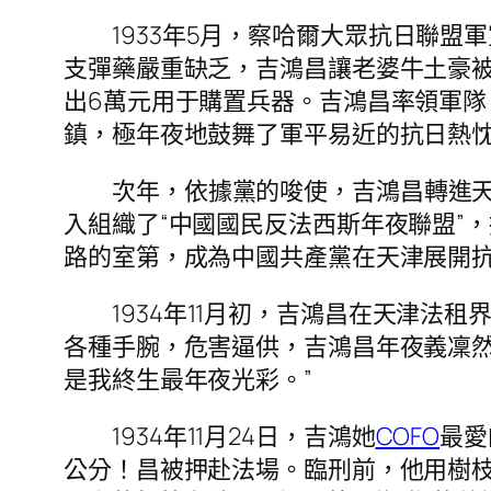
1933年5月，察哈爾大眾抗日聯
支彈藥嚴重缺乏，吉鴻昌讓老婆牛土豪
出6萬元用于購置兵器。吉鴻昌率領軍
鎮，極年夜地鼓舞了軍平易近的抗日熱
次年，依據黨的唆使，吉鴻昌轉進
入組織了“中國國民反法西斯年夜聯盟”
路的室第，成為中國共產黨在天津展開抗
1934年11月初，吉鴻昌在天津法
各種手腕，危害逼供，吉鴻昌年夜義凜然
是我終生最年夜光彩。”
1934年11月24日，吉鴻她
COFO
最愛
公分！昌被押赴法場。臨刑前，他用樹枝