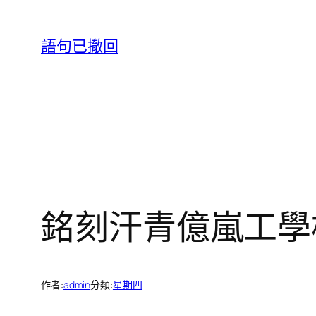
跳
至
語句已撤回
主
要
內
容
銘刻汗青億嵐工學
作者:
admin
分類:
星期四