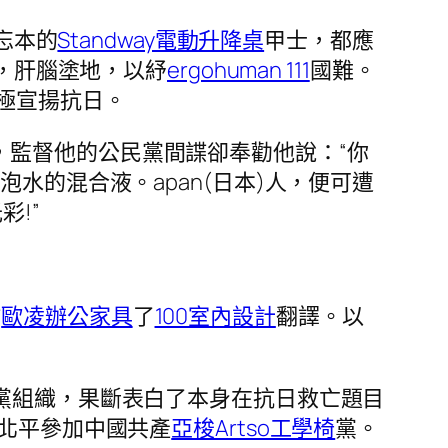
忘本的
Standway電動升降桌
甲士，都應
，肝腦塗地，以紓
ergohuman 111
國難。
極宣揚抗日。
，監督他的公民黨間諜卻奉勸他說：“你
水的混合液。apan(日本)人，便可遭
!”
作
歐凌辦公家具
了
100室內設計
翻譯。以
了黨組織，果斷表白了本身在抗日救亡題目
在北平參加中國共產
亞梭Artso工學椅
黨。