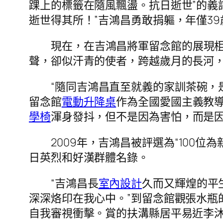
踝上的標籤在隨風飄盪。抗日逝世”的義
逝世得其所！”吉鴻昌勇敢捐軀，年僅39
現在，在吉鴻昌將軍留念館的展現
聲，卻似汗青的使者，跨越歲月的長河
“隨同吉鴻昌直至就義的家訓茶碗，
留念館
電動升降桌
作為全國愛國主義教
學椅
渾身發抖，但不是因為害怕，而是因
2009年，吉鴻昌被評選為“100位
日英烈和好漢群體名錄。
“吉鴻昌長
室內設計
久而又輝煌的平
深深烙印在我心中。”到留念館觀張水瓶
自我審視衝擊。賞的扶溝縣居平易近李