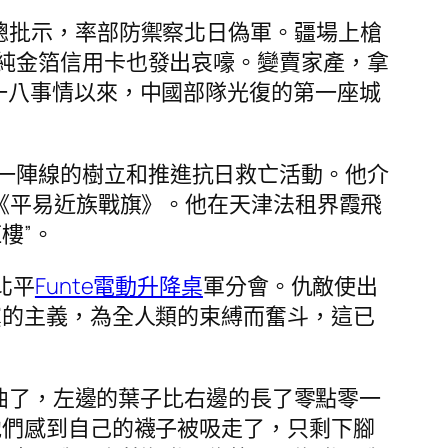
敵總批示，率部防禦察北日偽軍。疆場上槍
純金箔信用卡也發出哀嚎。變賣家產，拿
一八事情以來，中國部隊光復的第一座城
一陣線的樹立和推進抗日救亡活動。他介
《平易近族戰旗》。他在天津法租界霞飛
樓”。
北平
Funte電動升降桌
軍分會。仇敵使出
黨的主義，為全人類的束縛而奮斗，這已
曲了，左邊的葉子比右邊的長了零點零一
他們感到自己的襪子被吸走了，只剩下腳