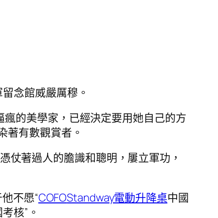
軍留念館威嚴厲穆。
逼瘋的美學家，已經決定要用她自己的方
染著有數觀賞者。
憑仗著過人的膽識和聰明，屢立軍功，
他不愿“
COFO
Standway電動升降桌
中國
國考核”。