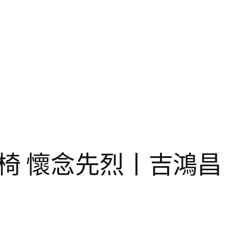
椅 懷念先烈丨吉鴻昌