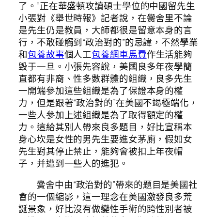
了。”正在華盛頓攻讀碩士學位的中國留先生
小張對《舉世時報》記者說，在黌舍里不論
是先生仍是教員，大師都很是留意本身的言
行，不敢碰觸到“政治對的”的忌諱，不然學業
和
包養故事
個人工
包養網車馬費
作生活能夠
毀于一旦。小張先容說，美國良多年夜學簡
直都有非裔、性多數群體的組織，良多先生
一開端參加這些組織是為了保證本身的權
力，但是跟著“政治對的”在美國不竭極端化，
一些人參加上述組織是為了取得額定的權
力。這給其別人帶來良多題目，好比宣稱本
身心坎是女性的男先生要進女茅廁，假如女
先生對其停止禁止，能夠會被扣上年夜帽
子，并遭到一些人的進犯。
黌舍中由“政治對的”帶來的題目是美國社
會的一個縮影，這一理念在美國激發良多荒
誕景象，好比沒有做變性手術的跨性別者被