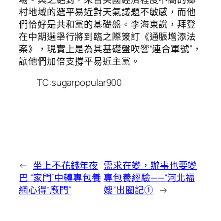
村地域的選平易近對天氣議題不敏感，而他
們恰好是共和黨的基礎盤。李海東說，拜登
在中期選舉行將到臨之際簽訂《通脹增添法
案》，現實上是為其基礎盤吹響“連合軍號”，
讓他們加倍支撐平易近主黨。
TC:sugarpopular900
←
坐上不花錢年夜
需求在變，辦事也要變
巴 “家門”中轉專包養
專包養經驗——“河北福
網心得“廠門”
嫂”出圈記①
→