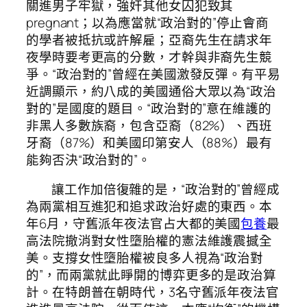
關進男子牢獄，強奸其他女囚犯致其
pregnant；以為應當就“政治對的”停止會商
的學者被抵抗或許解雇；亞裔先生在請求年
夜學時要考更高的分數，才幹與非裔先生競
爭。“政治對的”曾經在美國激發反彈。有平易
近調顯示，約八成的美國通俗大眾以為“政治
對的”是國度的題目。“政治對的”意在維護的
非黑人多數族裔，包含亞裔（82%）、西班
牙裔（87%）和美國印第安人（88%）最有
能夠否決“政治對的”。
讓工作加倍復雜的是，“政治對的”曾經成
為兩黨相互進犯和追求政治好處的東西。本
年6月，守舊派年夜法官占大都的美國
包養
最
高法院撤消對女性墮胎權的憲法維護震撼全
美。支撐女性墮胎權被良多人視為“政治對
的”，而兩黨就此睜開的博弈更多的是政治算
計。在特朗普在朝時代，3名守舊派年夜法官