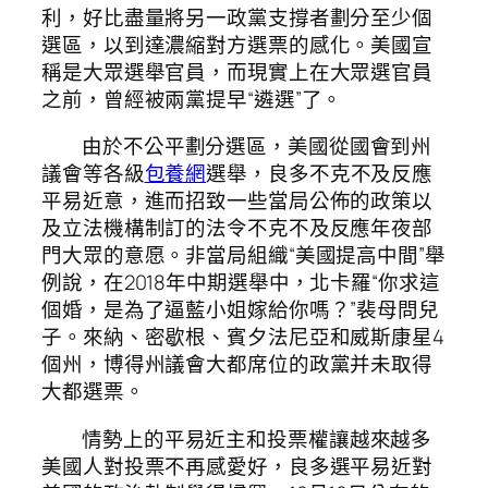
利，好比盡量將另一政黨支撐者劃分至少個
選區，以到達濃縮對方選票的感化。美國宣
稱是大眾選舉官員，而現實上在大眾選官員
之前，曾經被兩黨提早“遴選”了。
由於不公平劃分選區，美國從國會到州
議會等各級
包養網
選舉，良多不克不及反應
平易近意，進而招致一些當局公佈的政策以
及立法機構制訂的法令不克不及反應年夜部
門大眾的意愿。非當局組織“美國提高中間”舉
例說，在2018年中期選舉中，北卡羅“你求這
個婚，是為了逼藍小姐嫁給你嗎？”裴母問兒
子。來納、密歇根、賓夕法尼亞和威斯康星4
個州，博得州議會大都席位的政黨并未取得
大都選票。
情勢上的平易近主和投票權讓越來越多
美國人對投票不再感愛好，良多選平易近對