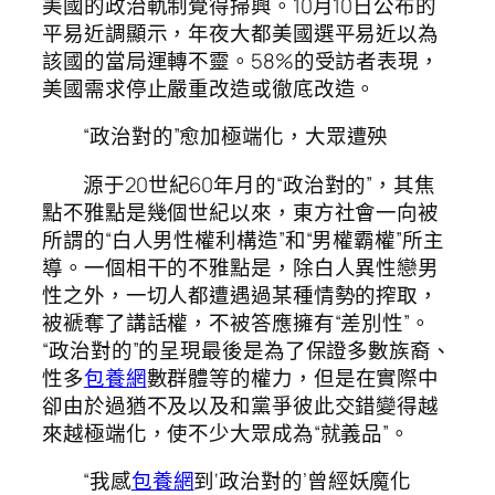
美國的政治軌制覺得掃興。10月10日公布的
平易近調顯示，年夜大都美國選平易近以為
該國的當局運轉不靈。58%的受訪者表現，
美國需求停止嚴重改造或徹底改造。
“政治對的”愈加極端化，大眾遭殃
源于20世紀60年月的“政治對的”，其焦
點不雅點是幾個世紀以來，東方社會一向被
所謂的“白人男性權利構造”和“男權霸權”所主
導。一個相干的不雅點是，除白人異性戀男
性之外，一切人都遭遇過某種情勢的搾取，
被褫奪了講話權，不被答應擁有“差別性”。
“政治對的”的呈現最後是為了保證多數族裔、
性多
包養網
數群體等的權力，但是在實際中
卻由於過猶不及以及和黨爭彼此交錯變得越
來越極端化，使不少大眾成為“就義品”。
“我感
包養網
到‘政治對的’曾經妖魔化