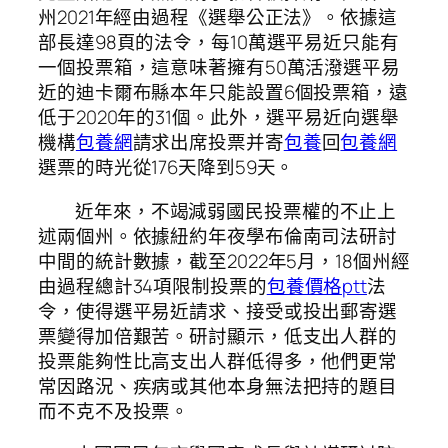
州2021年經由過程《選舉公正法》。依據這
部長達98頁的法令，每10萬選平易近只能有
一個投票箱，這意味著擁有50萬活潑選平易
近的迪卡爾布縣本年只能設置6個投票箱，遠
低于2020年的31個。此外，選平易近向選舉
機構
包養網
請求出席投票并寄
包養
回
包養網
選票的時光從176天降到59天。
近年來，不竭減弱國民投票權的不止上
述兩個州。依據紐約年夜學布倫南司法研討
中間的統計數據，截至2022年5月，18個州經
由過程總計34項限制投票的
包養價格ptt
法
令，使得選平易近請求、接受或投出郵寄選
票變得加倍艱苦。研討顯示，低支出人群的
投票能夠性比高支出人群低得多，他們更常
常因路況、疾病或其他本身無法把持的題目
而不克不及投票。