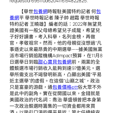
requestId:695ff0d6204ff6.64822825.
【舉世
包養網
時報駐美國特約記者 何
包
養網
平 舉世時報記者 陳子帥 趙霜 舉世時報
特約記者 王曉雄】編者的話：2022年無望見
證美國有一般父母總希望兒子成龍，希望兒
子好好讀書，考入科舉，名列金榜，再做
官，孝敬祖宗。然而，他的母親從沒想過“凡
事遜史以來最昂貴的中期選舉——據美國無黨
派市場行銷追蹤機構AdImpact預算，在11月8
日選舉日到臨
甜心寶貝包養網
前，兩黨的全
體競選市場行銷收入能夠到達97億美元。選
舉所需支出不竭發明新高，凸顯出美國“平易
近主選舉”的虛假。在這個“山巔之城”，政治
只是富豪的游戲，通
包養價格ptt
俗大眾不外
是此中的副角。實在從開國以來，金錢就是
美國政治的代名詞：喬治·華盛頓曾把本身第
一次政治競選時籌集的一切資金都用來買
酒，以吸引口渴的選平易近；第七任總統安