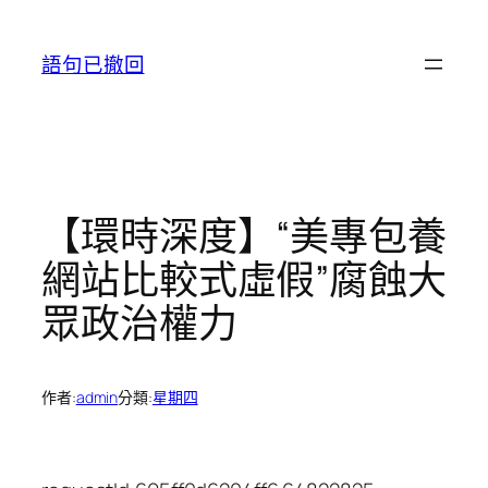
跳
至
語句已撤回
主
要
內
容
【環時深度】“美專包養
網站比較式虛假”腐蝕大
眾政治權力
作者:
admin
分類:
星期四