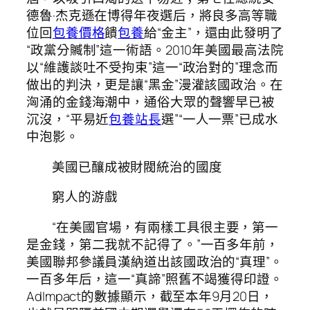
德魯·杰克遜在博得年夜選后，將良多高等職
位回
包養價格
饋
包養
給“金主”，還由此發明了
“政黨分贓制”這一術語。2010年美國最高法院
以“維護談吐不受拘束”這一“政治對的”理念而
做出的判決，更是讓“黑金”漫灌該國政治。在
洶涌的金錢海潮中，通俗大眾的聲響早已被
沉沒，“平易近
包養站長
選”“一人一票”已成水
中泡影。
美國已釀成被財閥統治的國度
窮人的游戲
“在美國官場，有兩樣工具很主要，第一
是金錢，第二我就不記得了。”一百多年前，
美國聯邦參議員漢納道出該國政治的“真理”。
一百多年后，這一“真諦”照舊不竭獲得印證。
AdImpact的數據顯示，截至本年9月20日，