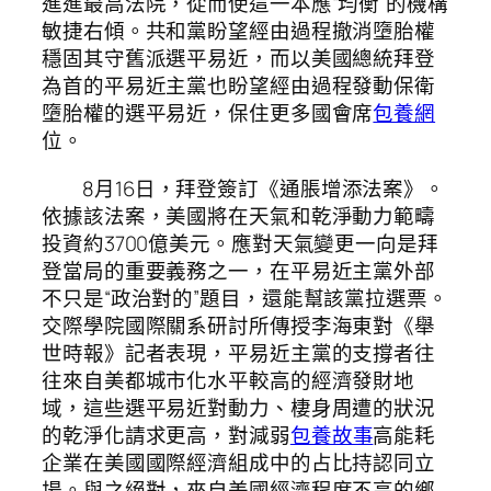
進進最高法院，從而使這一本應“均衡”的機構
敏捷右傾。共和黨盼望經由過程撤消墮胎權
穩固其守舊派選平易近，而以美國總統拜登
為首的平易近主黨也盼望經由過程發動保衛
墮胎權的選平易近，保住更多國會席
包養網
位。
8月16日，拜登簽訂《通脹增添法案》。
依據該法案，美國將在天氣和乾淨動力範疇
投資約3700億美元。應對天氣變更一向是拜
登當局的重要義務之一，在平易近主黨外部
不只是“政治對的”題目，還能幫該黨拉選票。
交際學院國際關系研討所傳授李海東對《舉
世時報》記者表現，平易近主黨的支撐者往
往來自美都城市化水平較高的經濟發財地
域，這些選平易近對動力、棲身周遭的狀況
的乾淨化請求更高，對減弱
包養故事
高能耗
企業在美國國際經濟組成中的占比持認同立
場。與之絕對，來自美國經濟程度不高的鄉