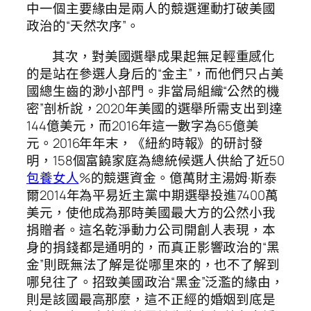
中一個主要緣由是兩人的競選運動打破美國
政治的“天然次序”。
其次，對美國選舉成果起無足輕重感化
的是站在參選人身后的“金主”，而他們只占美
國總生齒的渺小部門。非當局組織“公然的機
密”剖析說，2020年美國的選舉所需支出到達
144億美元，而2016年這一數字為65億美
元。2016年年末，《紐約時報》的研討發
明，158個富饒家庭為總統候選人供給了近50
包養女人
%的競選資金。億萬財主湯姆·斯泰
爾2014年為平易近主黨中期選舉投進7400萬
美元，使他成為那時美國最大方的公然小我
捐贈者。這名乾淨動力公司開創人表現，本
身的捐錢都是通明的，而真正影響政治的“黑
金”則既無法了解是從哪里來的，也不了解到
哪兒往了。招致美國政治“黑金”泛濫的緣由，
則是該國最高那麼，這不正經的婚姻到底是