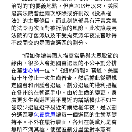
治對的”的要義地點，但自2013年以來，美國
最高法院曾經兩次移除或許刪改《投票權
法》的主要條目，而此刻這部具有汗青意義
的法令再次面對被拆解的風險。此次讓最高
法院的守舊派以及不受拘束派年夜法官吵得
不成開交的是國會選區的劃分。
“假如你讓美國人描寫當局與大眾脫節的
緣由，很多人會把國會選區的不公平劃分排
在第
甜心網
一位。”《紐約時報》寫道。美國
每十年停止一次生齒普查，然后據此從頭規
定國會和州議會選區，劃分選區的權利把握
在各州的在朝黨手中。由於生齒的變更，身
處更多生齒選區選平易近的講話權就不如生
齒較少選區選平易近的講話權年夜，是以劃
分選區要
包養意思
讓每一個選區的生齒基礎
持平。不外在履行層面，各州在朝黨凡是會
無所不消其極，使選區劃分盡量對本黨有