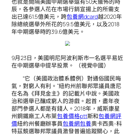
也就是間隔美國中期選舉還有50天擺佈的時
辰，各參選人花在市場行銷宣揚上的所需支
出已達61.5億美元，跨
包養網dcard
越2020年
除總統選舉外所花的59.5億美元，以及2018
年中期選舉時的39.6億美元。
9月23日，美國明尼阿波利斯市一名選平易近
在中期選舉中提早投票。 （視覺中國）
“它（美國政治體系體例）對通俗國民晦
氣，對窮人有利。”紐約州前聯邦眾議員唐尼
在名為《拜見金主》的記載片中說。美國政
治和選舉已釀成窮人的游戲。起首，盡年夜
部門參選人都是有錢人。2018年，威斯康星
州鋼鐵廠工人布萊
包養價格ptt
斯和
包養網評
價
紐約州餐廳辦事員
包養網
包養
奧卡西奧-科
特茲競選聯邦眾議員激發普遍追蹤關心，此