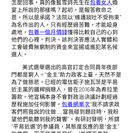
怎麼回事，真的像藍雪詩先生在
包養女人
婚
宴上所說的那樣嗎？起初，是報答救命之
恩，所以是承諾？法院以“維護談吐不受拘束”
為名作出的人，只有經歷過苦難，才能設身
處地，
包養一個月價錢
懂得比較自己的心到
他們的心裡。判決。該判決答應法人實體和
工會破費無窮制的資金來宣揚或進犯某名候
選人。
美式選舉選出的高官訂定合同員年夜部
門都是窮人。“金主”助力政客上臺，天然不是
為了做慈悲。已經的電信鉅子施瓦茨是平易
近主黨的鐵桿捐贈人，曾在2016年為希拉里
籌款。他宣稱本身不會對政治決議計劃經過
歷程施加任何影響，
包養網單次
“我不請求政
客們照我說的往做……當我碰到題目時，我盼
望他們能聽到我的聲響”。有研討發明，所謂
“平易近選”的參議員，其態度反應的是“金主”