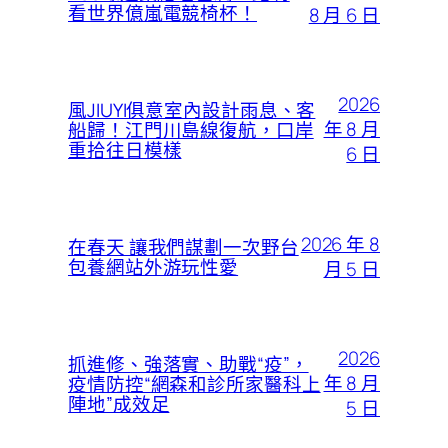
看世界億嵐電競椅杯！
8 月 6 日
2026
風JIUYI俱意室內設計雨息、客
年 8 月
船歸！江門川島線復航，口岸
重拾往日模樣
6 日
2026 年 8
在春天 讓我們謀劃一次野台
包養網站外游玩性愛
月 5 日
2026
抓進修、強落實、助戰“疫”，
年 8 月
疫情防控“網森和診所家醫科上
陣地”成效足
5 日