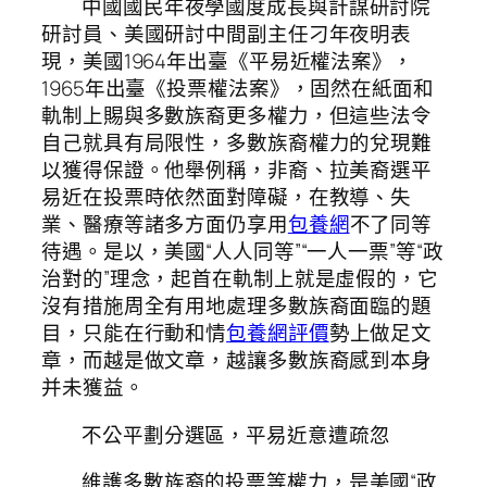
中國國民年夜學國度成長與計謀研討院
研討員、美國研討中間副主任刁年夜明表
現，美國1964年出臺《平易近權法案》，
1965年出臺《投票權法案》，固然在紙面和
軌制上賜與多數族裔更多權力，但這些法令
自己就具有局限性，多數族裔權力的兌現難
以獲得保證。他舉例稱，非裔、拉美裔選平
易近在投票時依然面對障礙，在教導、失
業、醫療等諸多方面仍享用
包養網
不了同等
待遇。是以，美國“人人同等”“一人一票”等“政
治對的”理念，起首在軌制上就是虛假的，它
沒有措施周全有用地處理多數族裔面臨的題
目，只能在行動和情
包養網評價
勢上做足文
章，而越是做文章，越讓多數族裔感到本身
并未獲益。
不公平劃分選區，平易近意遭疏忽
維護多數族裔的投票等權力，是美國“政