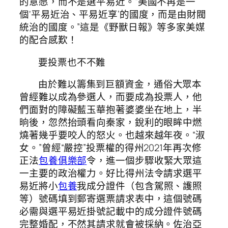
的意愿，而不是選平易近。“美國不再是一
個‘平易近治、平易近享’的國度，而是由財閥
統治的國度。”這是《野獸日報》等多家美媒
的配合感歎！
要投票也不不難
由於難以籌集到巨額資金，通俗大眾本
曾經難以成為參選人，而要成為投票人，他
們面對的障礙藍玉華抱著婆婆坐在地上，半
晌後，忽然抬頭看向秦家，銳利的眼眸中燃
燒著幾乎要咬人的怒火。也越來越年夜。“淑
女。”曾經“嚴控”投票權的得州2021年再次修
正法
包養俱樂部
令，進一個步驟收緊大眾這
一主要的政治權力。好比得州法令請求選平
易近將小
包養
我成分證件（包含駕照、護照
等）號碼填到郵寄選票請求表中，這個號碼
必需與選平易近掛號記載中的成分證件號碼
完整婚配，不然其請求就會被採納。佐治亞