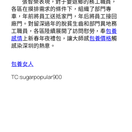
張智榮表現，對于要返鄉的務工職員，
各區在摸排需求的條件下，組織了部門專
車，年前將員工送抵家門，年后將員工接回
廠門。對留深過年的脫貧生齒和部門異地務
工職員，各區陸續展開了訪問慰勞，奉
包養
感情
上新春年夜禮包，讓大師感
包養價格
觸
感染深圳的熱意。
包養女人
TC:sugarpopular900