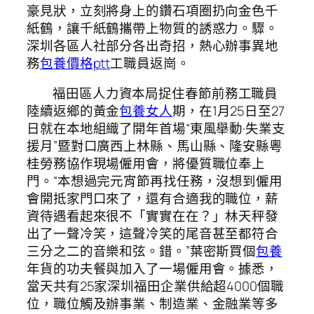
豪見狀，立刻將身上的鑽石項圈扔向金色千
紙鶴，讓千紙鶴攜帶上物質的誘惑力。驟。
深圳各區人社部分各出奇招，熱心辦事異地
務
包養價格ptt
工職員返崗。
福田區人力資本局捉住春節前務工職員
陸續返鄉的黃金
包養女人
期，在1月25日至27
日就在本地組織了開年首場“東風舉動·失業支
援月”暨對口廣西上林縣、馬山縣、隆安縣粵
桂勞務協作現場僱用會，將優質職位奉上
門。“本想過完元宵節再找任務，沒想到僱用
會開抵家門口來了，還有合適我的職位，薪
資待遇看起來很不「實實在在？」林天秤發
出了一聲冷笑，這聲冷笑的尾音甚至都符合
三分之二的音樂和弦。錯。”葉密斯買個
包養
年貨的功夫餐與加入了一場僱用會。據悉，
當天共有25家深圳福田企業供給超4000個職
位，職位觸及辦事業、制造業、金融業等多