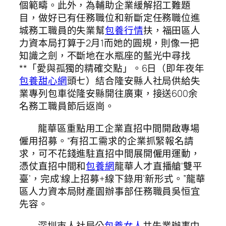
個範疇。此外，為輔助企業緩解招工難題
目，做好已有任務職位和新斷定任務職位進
城務工職員的失業幫
包養行情
扶，福田區人
力資本局打算于2月1而她的圓規，則像一把
知識之劍，不斷地在水瓶座的藍光中尋找
**「愛與孤獨的精確交點」。6日（即年夜年
包養甜心網
頭七）結合隆安縣人社局供給失
業專列包車從隆安縣開往廣東，接送600余
名務工職員節后返崗。
龍華區重點用工企業直招中間開啟專場
僱用招募。“有招工需求的企業抓緊報名請
求，可不花錢進駐直招中間展開僱用運動，
憑仗直招中間和
包養網
龍華人才直播艙‘雙平
臺’，完成‘線上招募+線下錄用’新形式。”龍華
區人力資本局財產園辦事部任務職員吳恒宜
先容。
深圳市人社局公
包養女人
共失業辦事中