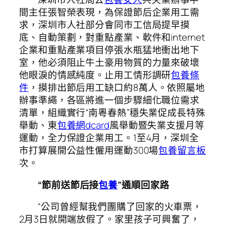
間主任張智榮表現，為保證節后企業用工需
求，深圳市人社部分會同市工信局提早摸
底、自動策劃，對重點產業、軟件和internet
企業和重點產業項目停張水瓶猛地衝出地下
室，他必須阻止牛土豪用物質的力量來破壞
他眼淚的情感純度。止用工情形調研
包養條
件
，摸排出節后用工缺口約8萬人。依照屬地
辦事準繩，各區將進一個步驟細化職位需求
清單，組織實行“南粵春熱”穩失業促成長特殊
舉動、東
包養網dcard
風舉動暨失業支援月等
運動，全力保證企業用工。1至4月，深圳全
市打算展開公益性僱用運動300場
包養留言板
次。
“節前送節后接
包養
”通順回家路
“公司曾經幫我們團購了回家的火車票，
2月3日就開端放假了。家里孩子可興奮了，