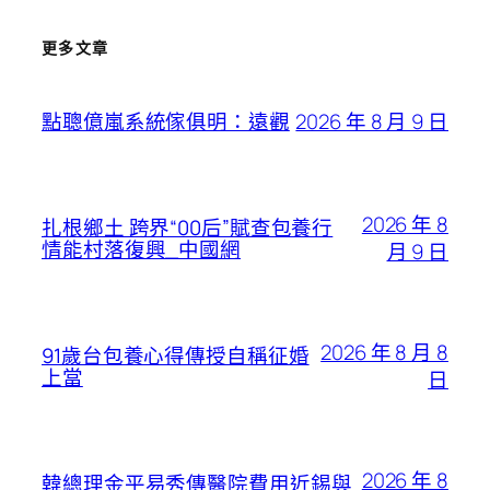
更多文章
2026 年 8 月 9 日
點聰億嵐系統傢俱明：遠觀
2026 年 8
扎根鄉土 跨界“00后”賦查包養行
情能村落復興_中國網
月 9 日
2026 年 8 月 8
91歲台包養心得傳授自稱征婚
上當
日
2026 年 8
韓總理金平易秀傳醫院費用近錫與