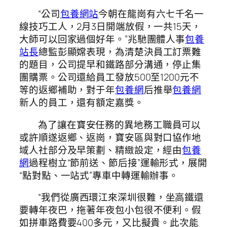
“公司
包養網站
今朝在龍崗有六七千名一
線技巧工人，2月3日開端放假，一共15天，
大師可以回家過個好年。”兆馳團體人事
包養
站長
總監彭顯嫦表現，為清楚決員工訂票難
的題目，公司提早和鐵路部分溝通，停止集
團購票。公司還給員工發放500至1200元不
等的返鄉補助，對于年
包養網
后推舉
包養網
新人的員工，還有額定嘉獎。
為了讓在寶安任務的異地務工職員可以
或許順遂返鄉、返崗，寶安區與對口協作地
域人社部分及早策劃、精緻設定，經由
包養
網
過程樹立“節前送、節后接”運輸形式，展開
“點對點、一站式”專車中轉運輸辦事。
“我們從廣西環江來深圳很難，坐高鐵還
要轉年夜巴，拖著年夜包小包很不便利。假
如拼車路費要400多元，又比擬貴。此次能