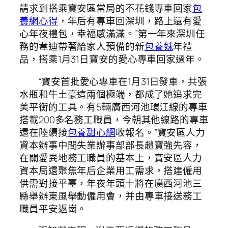
請求到搭乘寶安區當局的不花錢專車回家
包
養網心得
，年后有專車回深圳，路上還有愛
心年夜禮包，幸福感滿滿。”第一年來深圳任
務的韋迪帶著給家人預備的新
包養妹
年禮
品，搭乘1月31日寶安的愛心專車回家過年。
“寶安首批愛心專車在1月31日發車，共張
水瓶和牛土豪這兩個極端，都成了她追求完
美平衡的工具。有5輛廣西河池環江線的專車
搭載200多名務工職員，今朝其他線路的專車
還在陸續接
包養甜心網
收報名。”寶安區人力
資本辦事中間失業辦事部部長趙寶強先容，
在關愛異地務工職員的基本上，寶安區人力
資本局還聚焦年后企業用工需求，搭建僱用
供需對接平臺，年夜年頭十將在廣西河池三
縣舉辦東風舉動僱用會，并由專車接送務工
職員平安返崗。