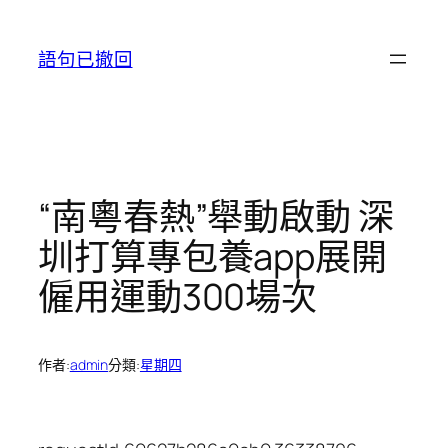
跳
至
語句已撤回
主
要
內
容
“南粵春熱”舉動啟動 深
圳打算專包養app展開
僱用運動300場次
作者:
admin
分類:
星期四