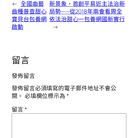
←
全國曲藝
新景象，首創平易近主法治新
曲種普查甜心
局勢——從2018年兩會看周全
寶貝台包養網
依法治甜心一包養網國新實行
啟動
→
留言
發佈留言
發佈留言必須填寫的電子郵件地址不會公
開。
必填欄位標示為
*
留言
*