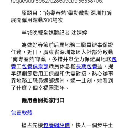
requestId:69627b286a9cb9.36338706.
原題目：“南粵春熱”舉動啟動 深圳打算
展開僱用運動300場次
羊城晚報全媒體記者 沈婷婷
為做好春節前后異地務工職員辦事保證
任務，近日，廣東省深圳郊區人社部分啟動
“南粵春熱”舉動，多措并舉全力保證異地務
包
養
工
包養俱樂部
職員休息權
長期包養
益，提
早謀劃節后用工保證和供需對接，熱心辦事
異地務工職員返鄉返崗，過一此刻，她看到
了什麼？個幸福團聚年。
僱用會開抵家門口
包養軟體
搶占先機
包養網評價
，快人一個步牛土