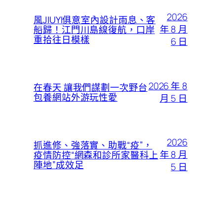
2026
風JIUYI俱意室內設計雨息、客
年 8 月
船歸！江門川島線復航，口岸
重拾往日模樣
6 日
2026 年 8
在春天 讓我們謀劃一次野台
包養網站外游玩性愛
月 5 日
2026
抓進修、強落實、助戰“疫”，
年 8 月
疫情防控“網森和診所家醫科上
陣地”成效足
5 日