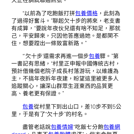
天正在調試聯通訊號。
“以前為了吃飽飯打拼
包養價格
，此刻為
了過得好奮斗。”聊起欠十步的將來，老支書
有成算，“要說年夜伙兒還有啥不知足，那就
己，平安歸來，只因他答應過她。是都閑不
住，想要蹚出一條致富新路。”
“‘欠十步’還需求再進一個步
包養
驟。”第
一書記有思緒，“村里正申報中國傳統古村，
預計借幾個老院子成長村落游玩，以維護為
主，不搞年夜拆年夜建，盼望這里被更多人
追蹤關心，讓深山群眾生涯東西的品質更
高、養老更有保證。”
包養
從村里下到出山口，差10步不到5公
里，于是有了“欠十步”的村名。
盡管老話說
包養情婦
“吃飯七分飽
包養網