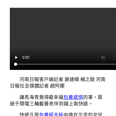
河南日報客戶端記者 謝建曉 楊之甜 河南
日報社全媒體記者 趙阿娜
讓馬海青覺得最幸福
包養感情
的事，莫
過于開電三輪載著老伴到鎮上取快遞。
快遞凡是
包養留言板
由遠在北京的女兒