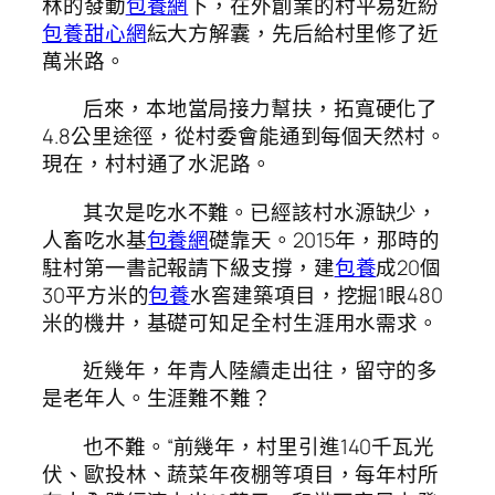
林的發動
包養網
下，在外創業的村平易近紛
包養甜心網
紜大方解囊，先后給村里修了近
萬米路。
后來，本地當局接力幫扶，拓寬硬化了
4.8公里途徑，從村委會能通到每個天然村。
現在，村村通了水泥路。
其次是吃水不難。已經該村水源缺少，
人畜吃水基
包養網
礎靠天。2015年，那時的
駐村第一書記報請下級支撐，建
包養
成20個
30平方米的
包養
水窖建築項目，挖掘1眼480
米的機井，基礎可知足全村生涯用水需求。
近幾年，年青人陸續走出往，留守的多
是老年人。生涯難不難？
也不難。“前幾年，村里引進140千瓦光
伏、歐投林、蔬菜年夜棚等項目，每年村所