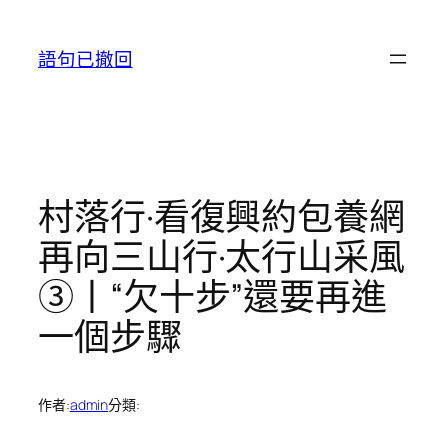
跳
至
語句已撤回
主
要
內
容
村落行·看復興約包養網
再向三山行·太行山采風
③丨“欠十步”還要再進
一個步驟
作者:
admin
分類: