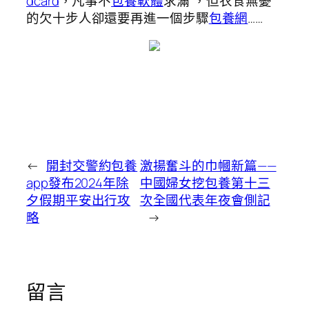
dcard
，凡事不
包養軟體
求滿”，但衣食無憂
的欠十步人卻還要再進一個步驟
包養網
……
←
開封交警約包養
激揚奮斗的巾幗新篇——
app發布2024年除
中國婦女挖包養第十三
夕假期平安出行攻
次全國代表年夜會側記
略
→
留言