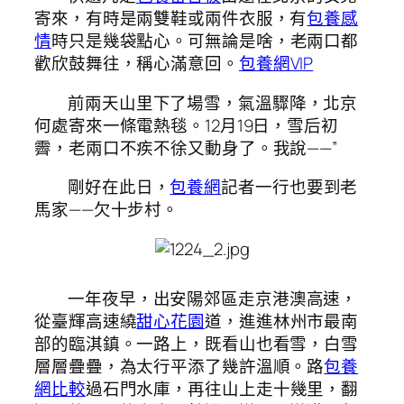
寄來，有時是兩雙鞋或兩件衣服，有
包養感
情
時只是幾袋點心。可無論是啥，老兩口都
歡欣鼓舞往，稱心滿意回。
包養網VIP
前兩天山里下了場雪，氣溫驟降，北京
何處寄來一條電熱毯。12月19日，雪后初
霽，老兩口不疾不徐又動身了。我說——”
剛好在此日，
包養網
記者一行也要到老
馬家——欠十步村。
一年夜早，出安陽郊區走京港澳高速，
從臺輝高速繞
甜心花園
道，進進林州市最南
部的臨淇鎮。一路上，既看山也看雪，白雪
層層疊疊，為太行平添了幾許溫順。路
包養
網比較
過石門水庫，再往山上走十幾里，翻