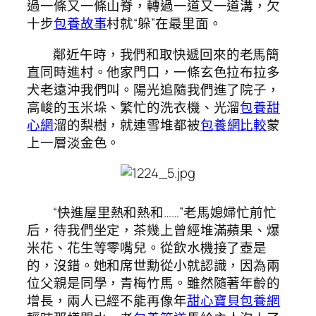
過一條又一條山脊，轉過一道又一道溝，欠
十步
包養故事
村就“躲”在最里面。
鄰近午時，我們和取快遞回來的老馬簡
直同時進村。他家門口，一條玄色拉布拉多
犬老遠沖我們叫。陽光追隨我們進了院子，
高峻的玉米垛、繁忙的洗衣機、光溜
包養甜
心網
溜的梨樹，就連雪堆都被
包養網比較
蒙
上一層淡金色。
“快進屋里熱和熱和……”老馬媳婦忙前忙
后，待我們坐定，茶幾上曾經堆滿蘋果、爆
米花、花生等零嘴兒。從飲水機接了壺是
的，沒錯。她和席世勳從小就認識，因為兩
位父親是同學，青梅竹馬。雖然隨著年齡的
增長，兩人已經不能再像年
甜心寶貝包養網