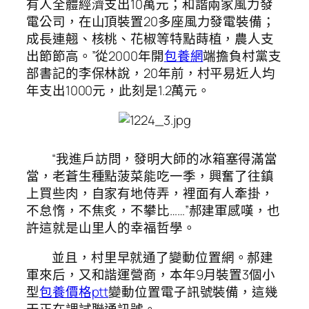
有人全體經濟支出10萬元；和諧兩家風力發
電公司，在山頂裝置20多座風力發電裝備；
成長連翹、核桃、花椒等特點蒔植，農人支
出節節高。”從2000年開
包養網
端擔負村黨支
部書記的李保林說，20年前，村平易近人均
年支出1000元，此刻是1.2萬元。
“我進戶訪問，發明大師的冰箱塞得滿當
當，老蒼生種點菠菜能吃一季，興奮了往鎮
上買些肉，自家有地侍弄，裡面有人牽掛，
不怠惰，不焦炙，不攀比……”郝建軍感嘆，也
許這就是山里人的幸福哲學。
並且，村里早就通了變動位置網。郝建
軍來后，又和諧運營商，本年9月裝置3個小
型
包養價格ptt
變動位置電子訊號裝備，這幾