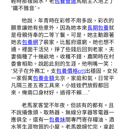
輕時那樣開水，老
包養管道
馬給主人泡上了
“鐵不雅音”。
他說，年青時在彩修不用多說，彩衣的
願意讓她有些意外，因為她本來
長期包養
就
是母親侍奉的二等丫鬟。可是，她主動跟著
她去
包養網
了裴家，比藍府還窮，她也想不
通。裡面干活兒，掙了些錢后回到老家，夫
妻倆種了十幾畝地，收穫不錯，農閑時在村
委會相助。說起此刻的生涯，他咧嘴一笑：
“兒子在外務工，支
包養價格ptt
出穩固，女兒
一家假寓
包養金額
北京，家庭和氣，日常平
凡隔三差五寄工具來，小娃娃們放假都回
來，俺兩口身材好，過得不賴……”
老馬家客堂不年夜，但該有的都有。且
不說攝像頭、取熱器、無線分享器等電器一
應俱全，還有一
包養妹
間專門寄存糧油、酒
水等生涯物質的小屋。老馬媳婦忙完，拿起