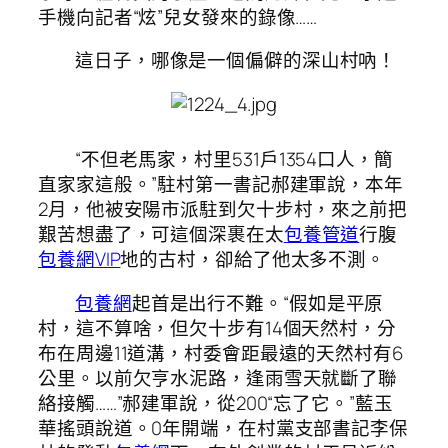
手機向記者“炫”兒女發來的錄像……
這日子，哪像是一個偏僻的深山村吶！
“不但老馬家，村里531戶1354口人，簡
直家家這般。”駐村第一書記郝建軍說，本年
2月，他被安陽市派駐到欠十步村，來之前把
艱苦想盡了，可這個深裹在太
包養管道
行腹
包養網VIP
地的古村，卻給了他太多不測。
包養網
起首是出行不難。“假如是平原
村，這不算啥，但欠十步有14個天然村，分
布在周邊11道溝，村委會距最遠的天然村有6
公里。以前欠亨水泥路，逢雨雪天就斷了聯
絡接觸……”郝建軍說，從200“忘了它。”藍玉
華搖頭說道。0年開端，在村黨支部書記李保