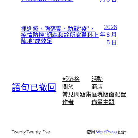
2026
抓進修、強落實、助戰“疫”，
年 8 月
疫情防控“網森和診所家醫科上
陣地”成效足
5 日
部落格
活動
語句已撤回
關於
商店
常見問題集
區塊版面配置
作者
佈景主題
Twenty Twenty-Five
使用
WordPress
設計