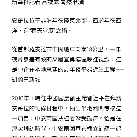
新華社記者 呂誠成 閆然 代賀
安哥拉位于非洲年夜陸東北部，西瀕年夜西
洋，有“春天堂度”之稱。
從首都羅安達市中間驅車向南18公里，一年
夜片參差有致的高層室第樓區映進視線，這
是中企在本地承建的最年夜平易近生工程——
凱蘭巴新城。
2010年，時任中國國度副主席習近平在拜訪
安哥拉的忙碌日程中，抽出半地利間考核這
一項目，中安兩國扶植者深受鼓舞。恰是在
那次拜訪時代，中安兩國宣布樹立計謀一起