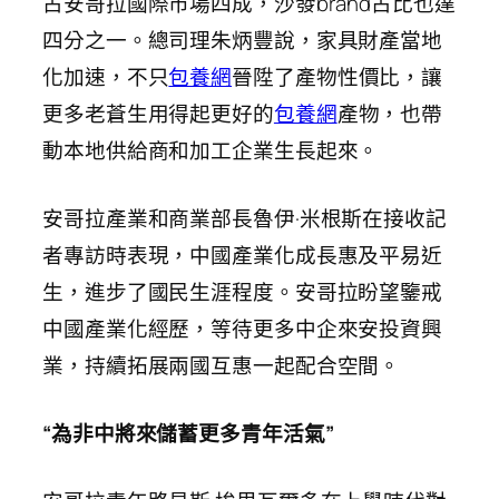
占安哥拉國際市場四成，沙發brand占比也達
四分之一。總司理朱炳豐說，家具財產當地
化加速，不只
包養網
晉陞了產物性價比，讓
更多老蒼生用得起更好的
包養網
產物，也帶
動本地供給商和加工企業生長起來。
安哥拉產業和商業部長魯伊·米根斯在接收記
者專訪時表現，中國產業化成長惠及平易近
生，進步了國民生涯程度。安哥拉盼望鑒戒
中國產業化經歷，等待更多中企來安投資興
業，持續拓展兩國互惠一起配合空間。
“為非中將來儲蓄更多青年活氣”