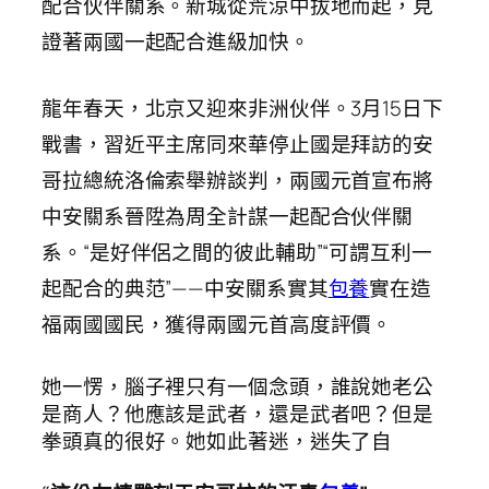
配合伙伴關系。新城從荒涼中拔地而起，見
證著兩國一起配合進級加快。
龍年春天，北京又迎來非洲伙伴。3月15日下
戰書，習近平主席同來華停止國是拜訪的安
哥拉總統洛倫索舉辦談判，兩國元首宣布將
中安關系晉陞為周全計謀一起配合伙伴關
系。“是好伴侶之間的彼此輔助”“可謂互利一
起配合的典范”——中安關系實其
包養
實在造
福兩國國民，獲得兩國元首高度評價。
她一愣，腦子裡只有一個念頭，誰說她老公
是商人？他應該是武者，還是武者吧？但是
拳頭真的很好。她如此著迷，迷失了自