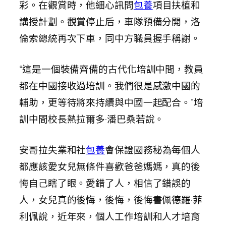
彩。在觀賞時，他細心訊問
包養
項目扶植和
講授計劃。觀賞停止后，車隊預備分開，洛
倫索總統再次下車，同中方職員握手稱謝。
“這是一個裝備齊備的古代化培訓中間，教員
都在中國接收過培訓。我們很是感激中國的
輔助，更等待將來持續與中國一起配合。”培
訓中間校長熱拉爾多·潘巴桑若說。
安哥拉失業和社
包養
會保證國務秘為每個人
都應該愛女兒無條件喜歡爸爸媽媽，真的後
悔自己瞎了眼。愛錯了人，相信了錯誤的
人，女兒真的後悔，後悔，後悔書佩德羅·菲
利佩說，近年來，個人工作培訓和人才培育