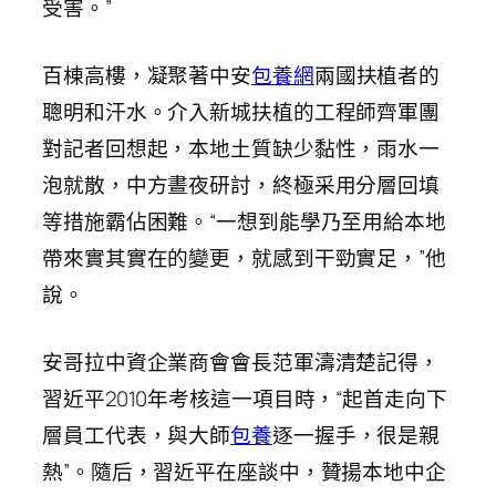
受害。”
百棟高樓，凝聚著中安
包養網
兩國扶植者的
聰明和汗水。介入新城扶植的工程師齊軍團
對記者回想起，本地土質缺少黏性，雨水一
泡就散，中方晝夜研討，終極采用分層回填
等措施霸佔困難。“一想到能學乃至用給本地
帶來實其實在的變更，就感到干勁實足，”他
說。
安哥拉中資企業商會會長范軍濤清楚記得，
習近平2010年考核這一項目時，“起首走向下
層員工代表，與大師
包養
逐一握手，很是親
熱”。隨后，習近平在座談中，贊揚本地中企