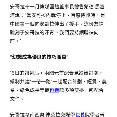
安哥拉十一月傳媒團體董事長德魯蒙德·馬富
塔說：“當安哥拉內戰停止、百廢待興時，是
中國第一個向安哥拉伸出了援手。這份友情
雕刻于安哥拉的汗青。我們要持續聯袂向
前。”
“幻想成為優良的技巧職員”
15日的談判后，兩國元首配合見證簽訂關于
編制共建“一帶一路”一起配合計劃、經貿、農
業、綠色成長等範
包養
疇多項雙邊一起配合
文件。
安哥拉韋南西奧·德莫拉交際學
包養
院學者蒂