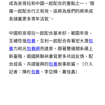
成為安哥拉和中國一起配合的重點之一，“兩
邊一起配合行之有效，這將為我們的將來成
長儲蓄更多青年活氣”。
中國和安哥拉一起配合基本好、範圍年夜、
互補性強
包養
，互利一起配合有著宏大潛
包
養
力和光
包養網
亮遠景。跟著雙邊關系邁上
新臺階，兩國將聯袂書寫更多共話友情、配
合成長、共謀復興的
包養
故事新篇。（介入
記者：陳杉
包養
、李亞輝、叢佳鑫）