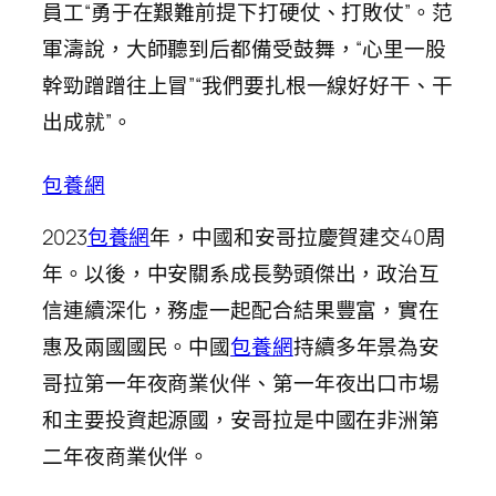
員工“勇于在艱難前提下打硬仗、打敗仗”。范
軍濤說，大師聽到后都備受鼓舞，“心里一股
幹勁蹭蹭往上冒”“我們要扎根一線好好干、干
出成就”。
包養網
2023
包養網
年，中國和安哥拉慶賀建交40周
年。以後，中安關系成長勢頭傑出，政治互
信連續深化，務虛一起配合結果豐富，實在
惠及兩國國民。中國
包養網
持續多年景為安
哥拉第一年夜商業伙伴、第一年夜出口市場
和主要投資起源國，安哥拉是中國在非洲第
二年夜商業伙伴。