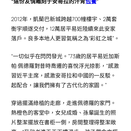
“這份友情雕刻于安哥拉的汗青
包養
”
2012年，凱蘭巴新城跨越700幢樓宇、2萬套
衡宇順遂交付，12萬居平易近陸續來此安家
落戶。良多本地人更習氣稱之為“彩虹之城”。
“一切似乎在閃閃發光。”73歲的居平易近加斯
帕·佩德羅對昔時喬遷的喜悅浮光掠影，“感激
習近平主席，感激安哥拉和中國的一反駁。
起配合，讓我們擁有了古代化的家園。”
穿過擺滿綠植的走廊，走進佩德羅的家門。
熱橙色的客堂中，女兒成婚、孫輩誕生的照
片整潔擺放在書柜一側，房間整理得整潔敞