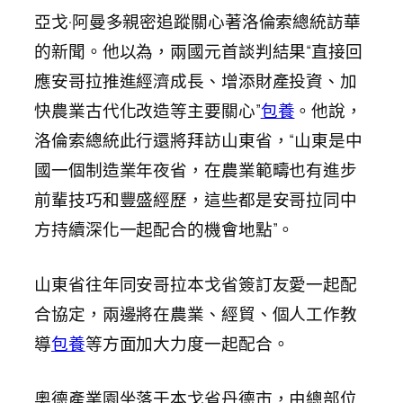
亞戈·阿曼多親密追蹤關心著洛倫索總統訪華
的新聞。他以為，兩國元首談判結果“直接回
應安哥拉推進經濟成長、增添財產投資、加
快農業古代化改造等主要關心”
包養
。他說，
洛倫索總統此行還將拜訪山東省，“山東是中
國一個制造業年夜省，在農業範疇也有進步
前輩技巧和豐盛經歷，這些都是安哥拉同中
方持續深化一起配合的機會地點”。
山東省往年同安哥拉本戈省簽訂友愛一起配
合協定，兩邊將在農業、經貿、個人工作教
導
包養
等方面加大力度一起配合。
奧德產業園坐落于本戈省丹德市，由總部位