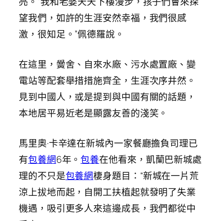
亮。“我和老婆天天下樓漫步，孩子們會來探
望我們，如許的生涯安然幸福，我們很感
激，很知足。”佩德羅說。
在這里，黌舍、自來水廠、污水處置廠、變
電站等配套舉措措施齊全，生涯次序井然。
見到中國人，或是提到與中國有關的話題，
本地居平易近老是顯露友善的淺笑。
馬里奧·卡辛達在新城內一家餐廳擔負司理已
有
包養網
6年。
包養
在他看來，凱蘭巴新城處
理的不只是
包養網
棲身題目：“新城在一片荒
涼上拔地而起，自開工扶植起就發明了失業
機遇，吸引更多人來這邊成長，我們都從中