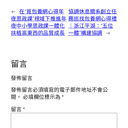
←
在“覓包養網心得年
協調休息關系創立任
夜思政課”視域下推進年
務巡找包養網心得禮
夜中小學思政課一體化
｜浙江平湖：“五位
扶植高東西的品質成長
一體”構建協調
→
留言
發佈留言
發佈留言必須填寫的電子郵件地址不會公
開。
必填欄位標示為
*
留言
*