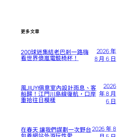
更多文章
2026 年
200球迷集結老巴剎一路嗨
看世界億嵐電競椅杯！
8 月 6 日
2026
風JIUYI俱意室內設計雨息、客
年 8 月
船歸！江門川島線復航，口岸
重拾往日模樣
6 日
2026 年 8
在春天 讓我們謀劃一次野台
包養網站外游玩性愛
月 5 日