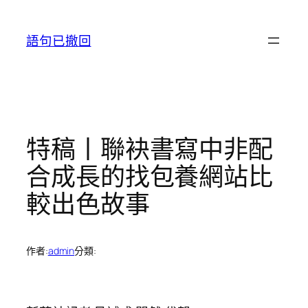
跳
至
語句已撤回
主
要
內
容
特稿丨聯袂書寫中非配
合成長的找包養網站比
較出色故事
作者:
admin
分類: