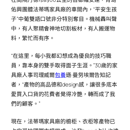
佑興團體法蒂瑪家具廠的車間內，“平安生孩
子”中葡雙語口號非分特別奪目。機械轟叫聲
中，有人聚精會神地切割板材，有人搬運物
料，繁忙而有序。
“在這里，每小我都幻想成為優良的技巧職
員，靠本身的雙手取得面子生涯。”30歲的家
具廠人事司理威爾
包養
遜·曼努埃爾告知記
者，“產物的高品德和design感，讓很多底本
愛買入口貨的花費者覺得冷艷，轉而成了我
們的顧客。”
現在，法蒂瑪家具廠的櫥柜、衣柜等產物已