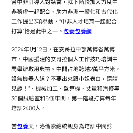
管中非引導人對話會，就下階段加大力度中
非務虛一起配合、助力非洲一體化和古代化
工作提出3項舉動，“中非人才培育一起配合
打算”恰是此中之一。
包養
包養網
2024年1月12日，在安哥拉中部萬博省萬博
市，中國援建的安哥拉個人工作技巧培訓中
間舉辦啟用典禮。中間占地跨越2萬平方米，
設無機器人道？不要出來跟小姐表白，還請
見諒！”、機械加工、盤算機、丈量和汽修等
30個試驗室和6個車間，第一階段打算每年
培訓2400人。
當
包養
天，洛倫索總統親身為培訓中間剪