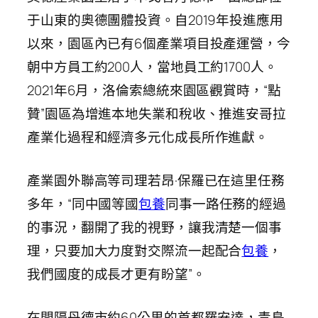
于山東的奧德團體投資。自2019年投進應用
以來，園區內已有6個產業項目投產運營，今
朝中方員工約200人，當地員工約1700人。
2021年6月，洛倫索總統來園區觀賞時，“點
贊”園區為增進本地失業和稅收、推進安哥拉
產業化過程和經濟多元化成長所作進獻。
產業園外聯高等司理若昂·保羅已在這里任務
多年，“同中國等國
包養
同事一路任務的經過
的事況，翻開了我的視野，讓我清楚一個事
理，只要加大力度對交際流一起配合
包養
，
我們國度的成長才更有盼望”。
在間隔丹德市約60公里的首都羅安達，青島